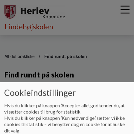
Lindehøjskolen
G
å
Alt det praktiske
Find rundt på skolen
t
i
Find rundt på skolen
l
h
o
Cookieindstillinger
v
Find rundt på Lindehøjskolen:
e
d
Hvis du klikker på knappen ’Accepter alle’, godkender du, at
i
vi sætter cookies til brug for statistik.
n
Hvis du klikker på knappen ’Kun nødvendige,’ sætter vi ikke
d
cookies til statistik – vi benytter dog en cookie for at huske
h
dit valg.