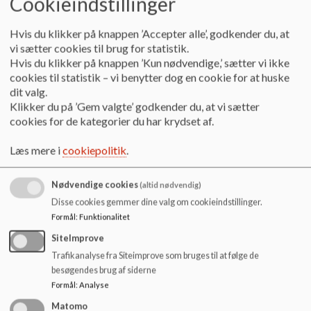
Cookieindstillinger
o
Der bliver sendt breve til E-boks til kommende skolebørns
l
forældre i slutningen af oktober omkring skoleindskrivning.
Hvis du klikker på knappen ’Accepter alle’, godkender du, at
d
vi sætter cookies til brug for statistik.
e
https://www.borger.dk/skole-og-
Hvis du klikker på knappen ’Kun nødvendige,’ sætter vi ikke
t
uddannelse/folkeskolen-privatskoler-
cookies til statistik – vi benytter dog en cookie for at huske
efterskoler/skolestart
dit valg.
Klikker du på ’Gem valgte’ godkender du, at vi sætter
I er også altid velkommen til at rette henvendelse til
cookies for de kategorier du har krydset af.
Lindehøjskolens kontorved spørgsmål og rundvisning.
Læs mere i
cookiepolitik
.
Herudover holder skolerne i Herlev åbent hus:
Nødvendige cookies
Lindehøjskolen Borgerdiget 105 - D. 19 november 2025
(altid nødvendig)
kl. 17.15-19.00
Disse cookies gemmer dine valg om cookieindstillinger.
Formål
:
Funktionalitet
Herlev Byskole
SiteImprove
Afdeling Elverhøj - Ederlandsvej 23, d. 13. november 2025
Trafikanalyse fra Siteimprove som bruges til at følge de
kl. 15.45-17.15
besøgendes brug af siderne
Formål
:
Analyse
Afdeling Eng - Engskolevej 1 - 13 november 2025 kl.
Matomo