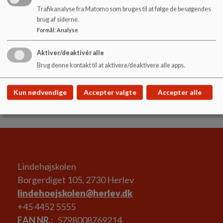
17.15-18.30
Trafikanalyse fra Matomo som bruges til at følge de besøgendes
brug af siderne.
Kildegårdskolen
Formål
:
Analyse
Afdeling Øst - Krogestykket 35 - 11 november 2025 kl.
16.30-18.00
Aktiver/deaktivér alle
Brug denne kontakt til at aktivere/deaktivere alle apps.
Afdeling Vest - Dildhaven 40 - 12 november 2025 kl.
16.30-18.00
Kun nødvendige
Accepter valgte
Accepter alle
Lindehøjskolen
Borgerdiget 105, 2730 Herlev
lindehoejskolen@herlev.dk
+45 4452 5555
EAN NR.
5798008769214