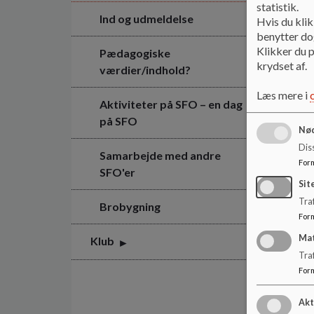
statistik.
Ind og udmeldelse
Hvis du klik
benytter dog
Klikker du p
Pædagogiske
krydset af.
værdier/indhold?
Læs mere i
Aktiviteter på SFO – en dag
på SFO
Nød
Dis
Samarbejde med andre
For
SFO'er
Sit
Traf
Brobygning
For
Ma
Klub
Tra
For
Akt