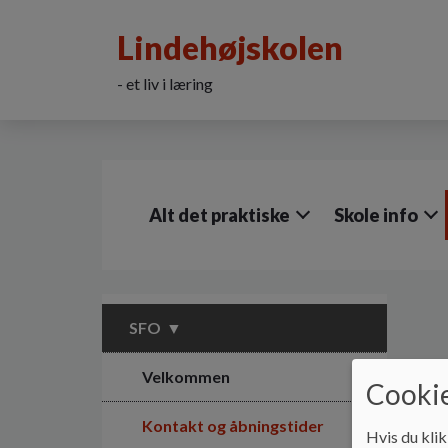
G
å
Lindehøjskolen
t
i
- et liv i læring
l
h
o
v
e
d
Alt det praktiske
Skole info
i
n
d
h
o
l
SFO
d
e
Velkommen
Cookie
t
Kontakt og åbningstider
Hvis du klik