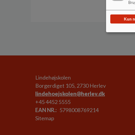
Brug
Kun 
Lindehøjskolen
Borgerdiget 105, 2730 Herlev
lindehoejskolen@herlev.dk
+45 4452 5555
EAN NR.
5798008769214
Sitemap