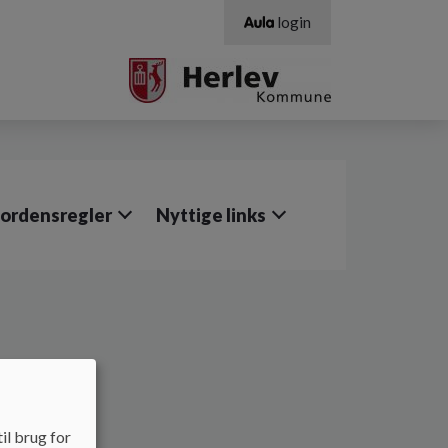
login
 ordensregler
Nyttige links
der
il brug for