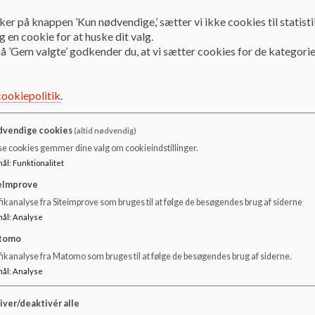
A-spor: 4452 5755
ker på knappen ’Kun nødvendige,’ sætter vi ikke cookies til statisti
B-spor: 4452 5750
 en cookie for at huske dit valg.
C-spor: 4452 5752
å ’Gem valgte’ godkender du, at vi sætter cookies for de kategorie
D-spor: 4452 5775
Morgenåbning: 4452 5751
cookiepolitik
.
Mobilnr. til SFO
C-spor: 2159 7736
vendige cookies
(altid nødvendig)
D-spor: 2346 0115
se cookies gemmer dine valg om cookieindstillinger.
mål
:
Funktionalitet
eImprove
SFO'ens kontakt i ledelsen:
ikanalyse fra Siteimprove som bruges til at følge de besøgendes brug af siderne
SFO Leder - Hozan Ônen
mål
:
Analyse
E-mail:
HK60033@herlev.dk
tomo
fikanalyse fra Matomo som bruges til at følge de besøgendes brug af siderne.
Åbningstider:
mål
:
Analyse
Mandag 06.30 - 17.00
Tirsdag 06.30 - 17.00
iver/deaktivér alle
Onsdag 06.30 - 17.00