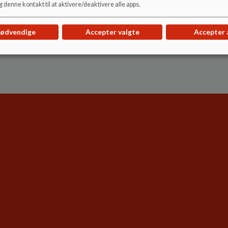
Torsdag 06.30 - 17.00
 denne kontakt til at aktivere/deaktivere alle apps.
Fredag 06.30 - 16.00
nødvendige
Accepter valgte
Accepter 
SFO’en er lukket onsdag før påske, fredag efter Kristi Him