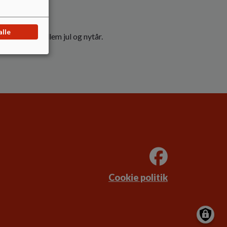
alle
melfart og mellem jul og nytår.
Cookie politik