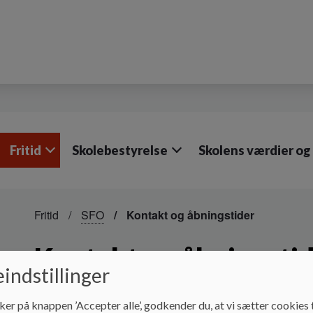
Fritid
Skolebestyrelse
Skolens værdier og
Fritid
SFO
Kontakt og åbningstider
Kontakt og åbningsti
indstillinger
Kontakt:
ker på knappen ’Accepter alle’, godkender du, at vi sætter cookies t