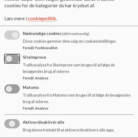
o
cookies for de kategorier du har krydset af.
l
d
Læs mere i
cookiepolitik
.
e
t
Nødvendige cookies
(altid nødvendig)
Disse cookies gemmer dine valg om cookieindstillinger.
Formål
:
Funktionalitet
SiteImprove
Trafikanalyse fra Siteimprove som bruges til at følge de
besøgendes brug af siderne
Formål
:
Analyse
Matomo
Trafikanalyse fra Matomo som bruges til at følge de besøgendes
Klik link for vej visning:
brug af siderne.
Formål
:
Analyse
https://goo.gl/maps/wRcEaFwJXEsn88Fx6
Aktiver/deaktivér alle
Brug denne kontakt til at aktivere/deaktivere alle apps.