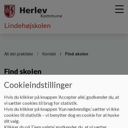
Lindehøjskolen
G
å
Alt det praktiske
Kontakt
Find skolen
t
i
Find skolen
l
h
o
Cookieindstillinger
v
e
Hvis du klikker på knappen ’Accepter alle’, godkender du, at
Her kan forefindes kort over Lindehøjskolen.
d
vi sætter cookies til brug for statistik.
i
Hvis du klikker på knappen ’Kun nødvendige,’ sætter vi ikke
n
cookies til statistik – vi benytter dog en cookie for at huske
d
dit valg.
h
Klikker du på ’Gem valgte’ godkender du, at vi sætter