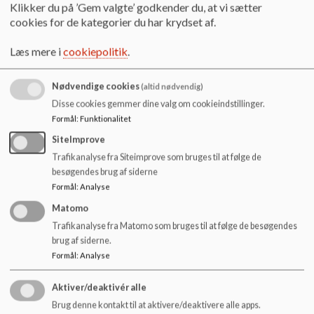
o
Klikker du på ’Gem valgte’ godkender du, at vi sætter
Kontakt oplysninger til dig som forældre: Mail, Tlf., fulde
l
cookies for de kategorier du har krydset af.
navn,
d
e
Læs mere i
cookiepolitik
.
Oplysninger om barnet: Fulde navn, fødselsdato, adresse,
t
postnr og by, bopælskommune.
Nødvendige cookies
(altid nødvendig)
Ved flytning/ skoleskifte fra anden institution/ skole, skriv da
Disse cookies gemmer dine valg om cookieindstillinger.
navnet på nuværende institution/ skole og klasse.
Formål
:
Funktionalitet
SiteImprove
Ønsket start dato.
Trafikanalyse fra Siteimprove som bruges til at følge de
Send din mail til: Lindehoejskolen@herlev.dk
besøgendes brug af siderne
Formål
:
Analyse
Indenfor 14 dage vil du blive kontaktet af skolen, hvor der
Matomo
aftales et møde.
Trafikanalyse fra Matomo som bruges til at følge de besøgendes
brug af siderne.
Formål
:
Analyse
Aktiver/deaktivér alle
Brug denne kontakt til at aktivere/deaktivere alle apps.