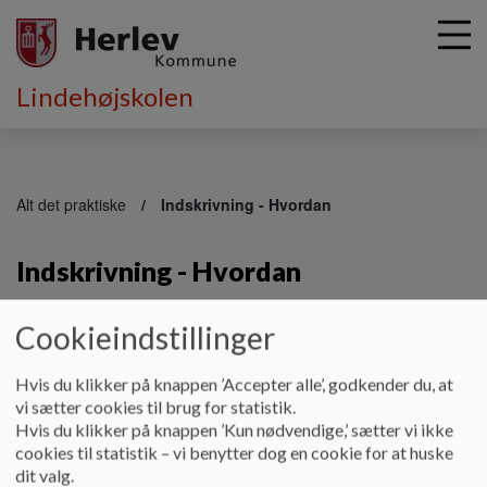
Lindehøjskolen
G
å
Alt det praktiske
Indskrivning - Hvordan
t
i
Indskrivning - Hvordan
l
h
o
Cookieindstillinger
v
Kære forældre
e
Ønsker du at dit barn skal optages på Lindehøjskolen, bedes
d
Hvis du klikker på knappen ’Accepter alle’, godkender du, at
du venligst sende lindehøjskolen en mail med nedenstående,
i
vi sætter cookies til brug for statistik.
tak.
n
Hvis du klikker på knappen ’Kun nødvendige,’ sætter vi ikke
d
cookies til statistik – vi benytter dog en cookie for at huske
Udfyld venligst:
h
dit valg.