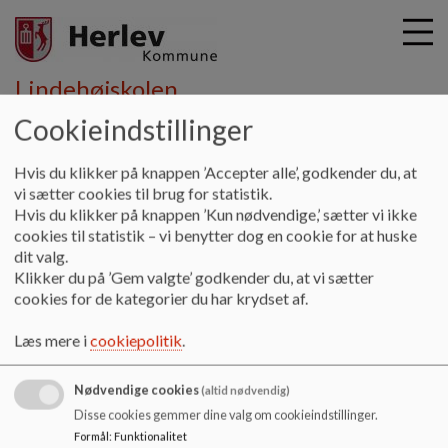
Lindehøjskolen
Cookieindstillinger
G
Hvis du klikker på knappen ’Accepter alle’, godkender du, at
å
Fritid
SFO
Samarbejde med andre SFO'er
vi sætter cookies til brug for statistik.
t
Hvis du klikker på knappen ’Kun nødvendige,’ sætter vi ikke
i
cookies til statistik – vi benytter dog en cookie for at huske
Samarbejde med andre SFO'er
l
dit valg.
h
Klikker du på ’Gem valgte’ godkender du, at vi sætter
o
cookies for de kategorier du har krydset af.
v
Der arrangeres hvert år forskellige arrangementer hvor
e
børnene har mulighed for at møde hinanden på tværs af
Læs mere i
cookiepolitik
.
d
SFO’er. Vi mødes om fx håndbold, store legedag, syvkamp,
i
atletik, fodbold mv.
Nødvendige cookies
n
Der er særlig tilmelding til de forskellige arrangementer, det
(altid nødvendig)
d
hører I mere om.
Disse cookies gemmer dine valg om cookieindstillinger.
h
Formål
:
Funktionalitet