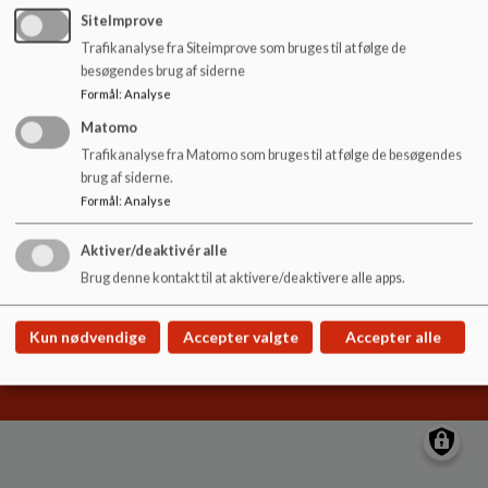
o
SiteImprove
l
Trafikanalyse fra Siteimprove som bruges til at følge de
d
besøgendes brug af siderne
e
Lindehøjskolen
Formål
:
Analyse
t
Borgerdiget 105, 2730 Herlev
Matomo
lindehoejskolen@herlev.dk
Trafikanalyse fra Matomo som bruges til at følge de besøgendes
+45 4452 5555
brug af siderne.
EAN NR.
5798008769214
Formål
:
Analyse
Sitemap
Aktiver/deaktivér alle
Brug denne kontakt til at aktivere/deaktivere alle apps.
Cookie politik
Kun nødvendige
Accepter valgte
Accepter alle