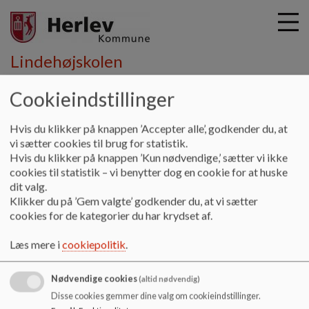
Lindehøjskolen
Cookieindstillinger
G
å
Hvis du klikker på knappen ’Accepter alle’, godkender du, at
Fritid
Klub
Eksternt samarbejde
t
vi sætter cookies til brug for statistik.
i
Hvis du klikker på knappen ’Kun nødvendige,’ sætter vi ikke
Eksternt samarbejde
l
cookies til statistik – vi benytter dog en cookie for at huske
h
dit valg.
o
Klikker du på ’Gem valgte’ godkender du, at vi sætter
v
Klubben arbejder sammen med andre fritidsklubber i
cookies for de kategorier du har krydset af.
e
Herlev Kommune om fælles aktiviteter, så børnene får
d
Læs mere i
cookiepolitik
.
mulighed for at møde børn på tværs af skoledistrikter.
i
Fritidsklubberne arrangerer bl.a. poolparty i samarbejde
n
Nødvendige cookies
med Hjortespringbadet og fælles ture og aktiviteter i
(altid nødvendig)
d
skoleferier.
Disse cookies gemmer dine valg om cookieindstillinger.
h