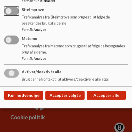
Formål
:
Funktionalitet
Derudover arbejder klubben sammen med boligforeningen,
o
l
idrætsforeninger og Ungdomsskolen om fælles opgaver og
SiteImprove
d
tilbud.
Trafikanalyse fra Siteimprove som bruges til at følge de
e
besøgendes brug af siderne
t
Formål
:
Analyse
Matomo
Trafikanalyse fra Matomo som bruges til at følge de besøgendes
Lindehøjskolen
brug af siderne.
Borgerdiget 105, 2730 Herlev
Formål
:
Analyse
lindehoejskolen@herlev.dk
+45 4452 5555
Aktiver/deaktivér alle
EAN NR.
5798008769214
Brug denne kontakt til at aktivere/deaktivere alle apps.
Sitemap
Kun nødvendige
Accepter valgte
Accepter alle
Cookie politik