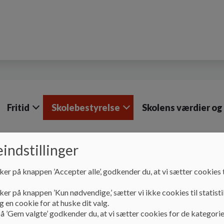
Fritid
Skolebestyrelse
Skolens værdier og
indstillinger
Skolebestyrelse
Dagsordener og referater
ker på knappen ’Accepter alle’, godkender du, at vi sætter cookies t
Dagsordener og refer
ker på knappen ’Kun nødvendige,’ sætter vi ikke cookies til statisti
 en cookie for at huske dit valg.
å ’Gem valgte’ godkender du, at vi sætter cookies for de kategorie
Under dette menupunkt finder du skolebestyrelsens dagso