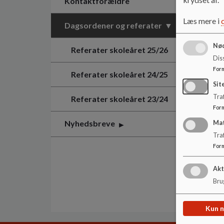
Kontaktforældre
Læs mere i
Dagsordener og referater
Nød
Referater skoleåret 25/26
Dis
For
Referater skoleåret 24/25
Sit
Traf
Referater skoleåret 23/24
For
Nyhedsbreve
Ma
Tra
For
Akt
Brug
Kun 