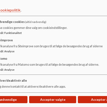
cookiepolitik
.
vendige cookies
(altid nødvendig)
se cookies gemmer dine valg om cookieindstillinger.
mål
:
Funktionalitet
eImprove
ikanalyse fra Siteimprove som bruges til at følge de besøgendes brug af siderne
mål
:
Analyse
tomo
fikanalyse fra Matomo som bruges til at følge de besøgendes brug af siderne.
mål
:
Analyse
iver/deaktivér alle
 denne kontakt til at aktivere/deaktivere alle apps.
nødvendige
Accepter valgte
Accepter 