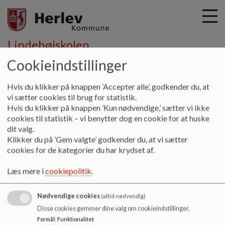
Lindehøjskolen
Cookieindstillinger
G
Hvis du klikker på knappen ’Accepter alle’, godkender du, at
å
Fritid
Klub
Privatlivspolitik
vi sætter cookies til brug for statistik.
t
Hvis du klikker på knappen ’Kun nødvendige,’ sætter vi ikke
i
cookies til statistik – vi benytter dog en cookie for at huske
Privatlivspolitik
l
dit valg.
h
Klikker du på ’Gem valgte’ godkender du, at vi sætter
o
cookies for de kategorier du har krydset af.
v
Privatlivspolitik
e
Læs mere i
cookiepolitik
.
Her forefindes oplysninger om privatlivspolitik for
d
Lindehøjskolens Klubs behandling af personoplysninger.
i
Nødvendige cookies
n
(altid nødvendig)
Dokumenter
d
Disse cookies gemmer dine valg om cookieindstillinger.
h
Formål
:
Funktionalitet
Privatlivspolitik