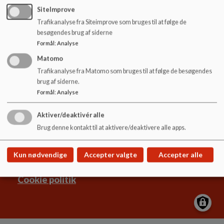
o
SiteImprove
l
Trafikanalyse fra Siteimprove som bruges til at følge de
d
besøgendes brug af siderne
e
Formål
:
Analyse
t
Matomo
Lindehøjskolen
Trafikanalyse fra Matomo som bruges til at følge de besøgendes
Borgerdiget 105, 2730 Herlev
brug af siderne.
lindehoejskolen@herlev.dk
Formål
:
Analyse
+45 4452 5555
EAN NR.
5798008769214
Aktiver/deaktivér alle
Sitemap
Brug denne kontakt til at aktivere/deaktivere alle apps.
Kun nødvendige
Accepter valgte
Accepter alle
Cookie politik