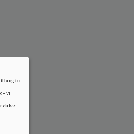
il brug for
k – vi
r du har