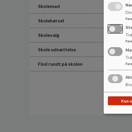
Nød
Skolemad
Dis
For
Skolekørsel
Sit
Skolevalg
Traf
For
Skole udsættelse
Ma
Tra
Find rundt på skolen
For
Akt
Brug
Kun 