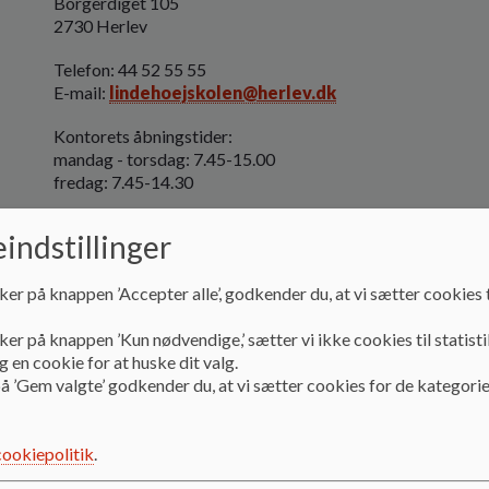
Borgerdiget 105
2730 Herlev
Telefon: 44 52 55 55
E-mail:
lindehoejskolen@herlev.dk
Kontorets åbningstider:
mandag - torsdag: 7.45-15.00
fredag: 7.45-14.30
Skolens ledelse:
indstillinger
Skoleleder - Flemming Hansen
ker på knappen ’Accepter alle’, godkender du, at vi sætter cookies t
E-mail:
HK59615@herlev.dk
ker på knappen ’Kun nødvendige,’ sætter vi ikke cookies til statisti
Indskolingsleder - Henrik Falkeborg
 en cookie for at huske dit valg.
å ’Gem valgte’ godkender du, at vi sætter cookies for de kategorie
E-mail:
HK59126@herlev.dk
Mellemtrinsleder - Felix Francois Perrier
cookiepolitik
.
E-mail:
HK59137@herlev.dk