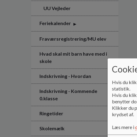
UU Vejleder
Feriekalender
Fraværsregistrering/MU elev
Hvad skal mit barn have med i
skole
Cookie
Indskrivning - Hvordan
Hvis du klik
statistik.
Indskrivning - Kommende
Hvis du klik
0.klasse
benytter dog
Klikker du p
Ringetider
krydset af.
Læs mere i
Skolemælk