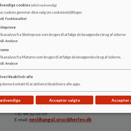
vendige cookies
(altid nødvendig)
Udskolingsleder - Marianne Havemose
se cookies gemmer dine valg om cookieindstillinger.
mål
:
Funktionalitet
E-mail:
hk54682
@herlev.dk
eImprove
ikanalyse fra Siteimprove som bruges til at følge de besøgendes brug af siderne
Klub leder- Mia Blåkildegård Olsen
mål
:
Analyse
E-mail:
Mia.Olsen@herlev.dk
tomo
fikanalyse fra Matomo som bruges til at følge de besøgendes brug af siderne.
SFO Leder - Hozan Ônen
mål
:
Analyse
E-mail:
HK60033@herlev.dk
iver/deaktivér alle
Sekretær Mukaddes Yildirim
 denne kontakt til at aktivere/deaktivere alle apps.
Tlf.: 44 52 55 60
E-mail:
mukaddes.yildirim@herlev.dk
nødvendige
Accepter valgte
Accepter 
Sekretær Neslihangül Oruc
Tlf.: 44 52 55 59
E-mail:
neslihangul.oruc
@herlev.dk