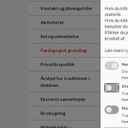
Kontakt og åbningstider
Hvis du klik
statistik.
Hvis du klik
Aktiviteter
benytter dog
Klikker du p
Ind og udmeldelse
krydset af.
Pædagogisk grundlag
Læs mere i
Privatlivspolitik
Nød
Dis
Årshjul for traditioner i
For
klubben:
Sit
Traf
Eksternt samarbejde
For
Ma
Brobygning
Tra
For
Nyhedsarkiv