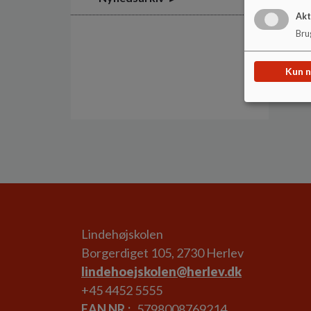
Akt
Brug
Kun 
Lindehøjskolen
Borgerdiget 105, 2730 Herlev
lindehoejskolen@herlev.dk
+45 4452 5555
EAN NR.
5798008769214