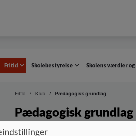
Fritid
Skolebestyrelse
Skolens værdier og
Fritid
Klub
Pædagogisk grundlag
Pædagogisk grundlag
indstillinger
Fællesskaberne, aktiviteterne og klubbens medarbejdere