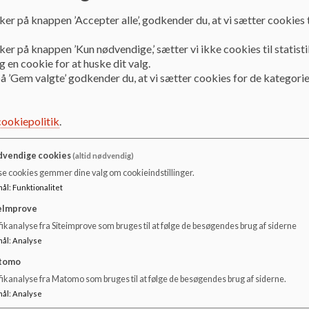
og trivsel.
ker på knappen ’Accepter alle’, godkender du, at vi sætter cookies t
Hverdagen i klubben indeholder mange forskellige mu
ker på knappen ’Kun nødvendige,’ sætter vi ikke cookies til statisti
uddannede voksne. I klubben er der gode betingelser fo
 en cookie for at huske dit valg.
aktiviteter, der tager udgangspunkt i, hvad børnene er op
å ’Gem valgte’ godkender du, at vi sætter cookies for de kategorie
Børnene inddrages i hvilke aktiviteter, der skal være i kl
cookiepolitik
.
Aktiviteterne vil give børnene mulighed for at træffe val
vendige cookies
(altid nødvendig)
sig, stilhed og ro, god energi, være sammen med en n
se cookies gemmer dine valg om cookieindstillinger.
aktivitet, spændende aktiviteter sammen med andre børn,
mål
:
Funktionalitet
acceptere dette som en del af udviklingen.
eImprove
ikanalyse fra Siteimprove som bruges til at følge de besøgendes brug af siderne
mål
:
Analyse
I klubben er aktiviteterne og medarbejderne med til at s
tomo
Børnene skal føle, at de er velkomne og hører til.
fikanalyse fra Matomo som bruges til at følge de besøgendes brug af siderne.
I klubben har børnene fri tid, som de selv bestemmer over. A
mål
:
Analyse
kunne bestemme, hvad man vil lave og med hvem, giver b