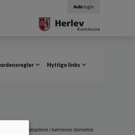
login
 ordensregler
Nyttige links
 er vigtige medspillere i børnenes dannelse