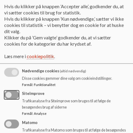
o
Hvis du klikker på knappen ’Accepter alle’, godkender du, at
SKB_18-08-2022_0.pdf
l
vi sætter cookies til brug for statistik.
d
Hvis du klikker på knappen ’Kun nødvendige,’ sætter vi ikke
e
cookies til statistik – vi benytter dog en cookie for at huske
t
SKB_26-09-2022_0.pdf
dit valg.
Klikker du på ’Gem valgte’ godkender du, at vi sætter
cookies for de kategorier du har krydset af.
SKB_25-10-2022_0.pdf
Læs mere i
cookiepolitik
.
Nødvendige cookies
(altid nødvendig)
SKB_21-11-2022.pdf
Disse cookies gemmer dine valg om cookieindstillinger.
Formål
:
Funktionalitet
Referat af Skolebestyrelsesmøde november 2022.pdf
SiteImprove
Trafikanalyse fra Siteimprove som bruges til at følge de
besøgendes brug af siderne
Formål
:
Analyse
Referat af Skolebestyrelsesmøde december 2022_0.pdf
Matomo
Trafikanalyse fra Matomo som bruges til at følge de besøgendes