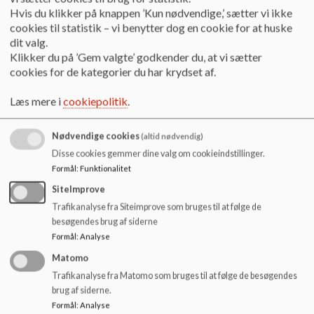
o
Hvis du klikker på knappen ’Kun nødvendige,’ sætter vi ikke
Alle elever, forældre og lærere har mulighed for at sms
l
cookies til statistik – vi benytter dog en cookie for at huske
´e, ringe til, chatte med eller maile til en vejleder via e-
d
dit valg.
vejledningen på www.evejledning.dk eller telefon 70
e
Klikker du på ’Gem valgte’ godkender du, at vi sætter
22 22 07.
t
cookies for de kategorier du har krydset af.
Uddannelsesvejlederen har kontor i Herlev på "Saxbo" og har
Læs mere i
cookiepolitik
.
også et kontor på skolen, hvor uddannelsesvejlederen kan
træffes efter aftale.
Nødvendige cookies
(altid nødvendig)
Når eleverne forlader grundskolen, har de stadig
Disse cookies gemmer dine valg om cookieindstillinger.
mulighed for at få vejledning indtil de fylder 25 år, så
Formål
:
Funktionalitet
længe de ikke har gennemført en ungdomsuddannelse -
SiteImprove
de skal blot kontakte vejleder.
Trafikanalyse fra Siteimprove som bruges til at følge de
Relevante links
besøgendes brug af siderne
Formål
:
Analyse
UddannelsesGuiden
Uddannelsesguiden - information om
Matomo
uddannelser og jobs i Danmark
Trafikanalyse fra Matomo som bruges til at følge de besøgendes
E-vejledning
Sms, chat, ring eller mail til en vejleder også i
brug af siderne.
weekenden
Formål
:
Analyse
Genvej nu
Information om ungdomsuddannelser i Region