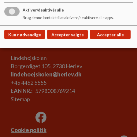
Hovedstaden
Aktiver/deaktivér alle
Elevplan
Brug denne kontakt til at aktivere/deaktivere alle apps.
Efterskole
Minfremtid.dk
Kun nødvendige
Accepter valgte
Accepter alle
Lindehøjskolen
Borgerdiget 105, 2730 Herlev
lindehoejskolen@herlev.dk
+45 4452 5555
EAN NR.
5798008769214
Sitemap
Cookie politik